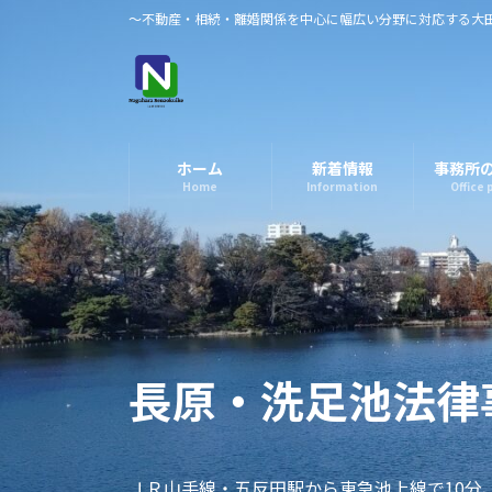
コ
ナ
～不動産・相続・離婚関係を中心に幅広い分野に対応する大
ン
ビ
テ
ゲ
ン
ー
ツ
シ
へ
ョ
ホーム
新着情報
事務所
ス
ン
Home
Information
Office 
キ
に
ッ
移
プ
動
長原・洗足池法律
ＪＲ山手線・五反田駅から東急池上線で10分