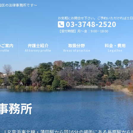
田区の法律事務所です～
お気軽にお問合せ下さい。ご予約いただければ土日
03-3748-2520
【受付時間】月～金：9:00－18:00
のご案内
弁護士紹介
取扱分野
料金・費用
profile
Attorney profile
Areas of practice
Legal fee
事務所
、ＪＲ京浜東北線・蒲田駅から同16分の場所にある長原駅か